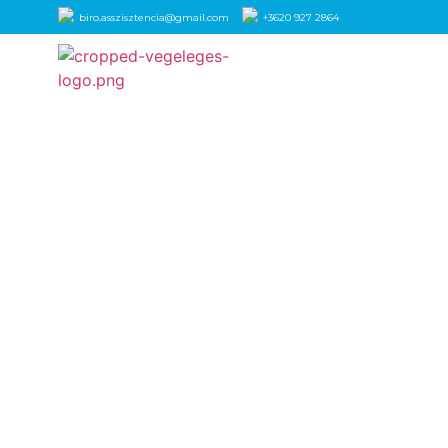
biro.asszisztencia@gmail.com
+3620 927 2864