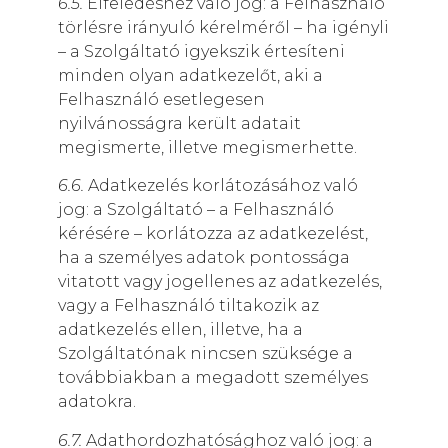
6.5.
Elfeledéshez való jog: a Felhasználó
törlésre irányuló kérelméről – ha igényli
– a Szolgáltató igyekszik értesíteni
minden olyan adatkezelőt, aki a
Felhasználó esetlegesen
nyilvánosságra került adatait
megismerte, illetve megismerhette.
6.6.
Adatkezelés korlátozásához való
jog: a Szolgáltató – a Felhasználó
kérésére – korlátozza az adatkezelést,
ha a személyes adatok pontossága
vitatott vagy jogellenes az adatkezelés,
vagy a Felhasználó tiltakozik az
adatkezelés ellen, illetve, ha a
Szolgáltatónak nincsen szüksége a
továbbiakban a megadott személyes
adatokra.
6.7.
Adathordozhatósághoz való jog: a