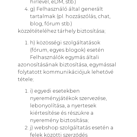
hírlevél, eDM, stb.)
g) Felhasználó által generált
tartalmak (pl. hozzászólás, chat,
blog, fórum stb.)
közzétételéhez tárhely biztosítása;
h) közösségi szolgáltatások
(fórum, egyes blogok) esetén
Felhasználók egymás általi
azonosításának biztosítása, egymással
folytatott kommunikációjuk lehetővé
tétele;
i) egyedi esetekben
nyereményjátékok szervezése,
lebonyolítása, a nyertesek
kiértesítése és részükre a
nyeremény biztosítása;
j) webshop szolgáltatás esetén a
felek közötti szerződés