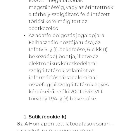
közötti megállapodás
megszűnéséig, vagy az érintettnek
a tárhely-szolgáltató felé intézett
törlési kérelméig tart az
adatkezelés.
Az adatfeldolgozás jogalapja: a
Felhasználó hozzájárulása, az
Infotv. 5. § (1) bekezdése, 6. cikk (1)
bekezdés a) pontja, illetve az
elektronikus kereskedelemi
szolgáltatások, valamint az
információs társadalommal
összefüggő szolgáltatások egyes
kérdéseiről szóló 2001. évi CVIII.
törvény 13/A. § (3) bekezdése.
Sütik (cookie-k)
8.1.
A Honlapon tett látogatások során –
az ezekről való tudomásulvételt