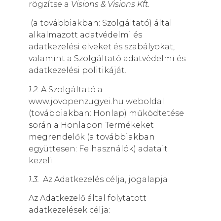
rögzítse a
Visions & Visions Kft.
(a továbbiakban: Szolgáltató) által
alkalmazott adatvédelmi és
adatkezelési elveket és szabályokat,
valamint a Szolgáltató adatvédelmi és
adatkezelési politikáját.
1.2.
A Szolgáltató a
www.jovopenzugyei.hu weboldal
(továbbiakban: Honlap) működtetése
során a Honlapon Termékeket
megrendelők (a továbbiakban
együttesen: Felhasználók) adatait
kezeli.
1.3.
Az Adatkezelés célja, jogalapja
Az Adatkezelő által folytatott
adatkezelések célja: