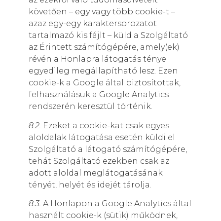
követően – egy vagy több cookie-t –
azaz egy-egy karaktersorozatot
tartalmazó kis fájlt – küld a Szolgáltató
az Érintett számítógépére, amely(ek)
révén a Honlapra látogatás ténye
egyedileg megállapítható lesz. Ezen
cookie-k a Google által biztosítottak,
felhasználásuk a Google Analytics
rendszerén keresztül történik.
8.2.
Ezeket a cookie-kat csak egyes
aloldalak látogatása esetén küldi el
Szolgáltató a látogató számítógépére,
tehát Szolgáltató ezekben csak az
adott aloldal meglátogatásának
tényét, helyét és idejét tárolja.
8.3.
A Honlapon a Google Analytics által
használt cookie-k (sütik) működnek,