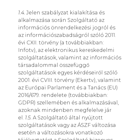
1.4.
Jelen szabályzat kialakítása és
alkalmazása során Szolgáltató az
információs önrendelkezési jogról és
az információszabadságról szóló 2011.
évi CXII. törvény (a továbbiakban:
Infotv.), az elektronikus kereskedelmi
szolgáltatások, valamint az információs
társadalommal összefüggő
szolgáltatások egyes kérdéseiről szóló
2001. évi CVIII. törvény (Ekertv.), valamint
az Európai Parlament és a Tanács (EU)
2016/679. rendelete (továbbiakban:
GDPR) szellemében és alkalmazásával,
azoknak mindenben megfelelve jár
el.
1.5.
A Szolgáltató által nyújtott
szolgáltatások vagy az ÁSZF változása
esetén a változásokra vonatkozó