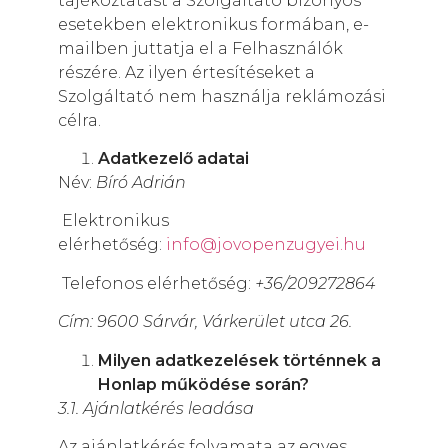
tájékoztatást a Szolgáltató bizonyos
esetekben elektronikus formában, e-
mailben juttatja el a Felhasználók
részére. Az ilyen értesítéseket a
Szolgáltató nem használja reklámozási
célra.
Adatkezelő adatai
Név:
Bíró Adrián
Elektronikus
elérhetőség:
info@jovopenzugyei.hu
Telefonos elérhetőség:
+36/209272864
Cím: 9600 Sárvár, Várkerület utca 26.
Milyen adatkezelések történnek a
Honlap működése során?
3.1. Ajánlatkérés leadása
Az ajánlatkérés folyamata az egyes