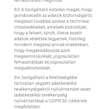
felhasználást megtiltsa.
9.3.
A Szolgáltató kötelezi magát, hogy
gondoskodik az adatok biztonságáról,
megteszi továbbá azokat a technikai
intézkedéseket, amelyek biztosítják,
hogy a felvett, tárolt, illetve kezelt
adatok védettek legyenek, illetőleg
mindent megtesz annak érdekében,
hogy megakadályozza azok
megsemmisülését, jogosulatlan
felhasználását és jogosulatlan
megváltoztatását.
9.4.
Szolgáltató a felelősségébe
tartozóan végzett adatkezelési
tevékenységekről nyilvántartást vezet
(adatkezelési tevékenység
nyilvántartása) a GDPR 30. cikkének
megfelelően.