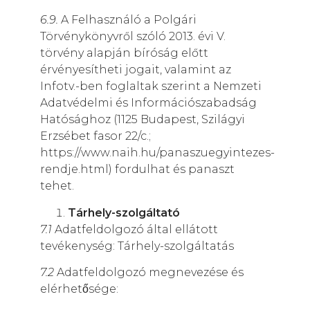
6.9.
A Felhasználó a Polgári
Törvénykönyvről szóló 2013. évi V.
törvény alapján bíróság előtt
érvényesítheti jogait, valamint az
Infotv.-ben foglaltak szerint a Nemzeti
Adatvédelmi és Információszabadság
Hatósághoz (1125 Budapest, Szilágyi
Erzsébet fasor 22/c.;
https://www.naih.hu/panaszuegyintezes-
rendje.html) fordulhat és panaszt
tehet.
Tárhely-szolgáltató
7.1
Adatfeldolgozó által ellátott
tevékenység: Tárhely-szolgáltatás
7.2
Adatfeldolgozó megnevezése és
elérhetősége: