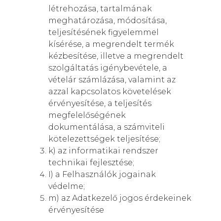
létrehozása, tartalmának
meghatározása, módosítása,
teljesítésének figyelemmel
kísérése, a megrendelt termék
kézbesítése, illetve a megrendelt
szolgáltatás igénybevétele, a
vételár számlázása, valamint az
azzal kapcsolatos követelések
érvényesítése, a teljesítés
megfelelőségének
dokumentálása, a számviteli
kötelezettségek teljesítése;
k) az informatikai rendszer
technikai fejlesztése;
I) a Felhasználók jogainak
védelme;
m) az Adatkezelő jogos érdekeinek
érvényesítése