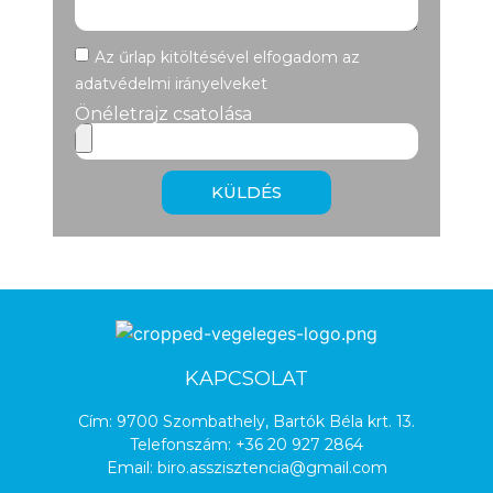
Az űrlap kitöltésével elfogadom az
adatvédelmi irányelveket
Önéletrajz csatolása
KÜLDÉS
KAPCSOLAT
Cím: 9700 Szombathely, Bartók Béla krt. 13.
Telefonszám:
+36 20 927 2864
Email:
biro.asszisztencia@gmail.com