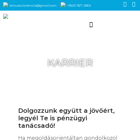
biro.asszisztencia@gmail.com
+3620 927 2864
KARRIER
Dolgozzunk együtt a jövőért,
legyél Te is pénzügyi
tanácsadó!
Ha megoldásorientáltan gondolkozol