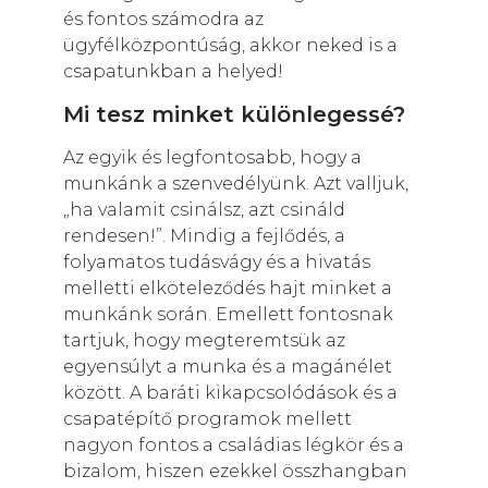
és fontos számodra az
ügyfélközpontúság, akkor neked is a
csapatunkban a helyed!
Mi tesz minket különlegessé?
Az egyik és legfontosabb, hogy a
munkánk a szenvedélyünk. Azt valljuk,
„ha valamit csinálsz, azt csináld
rendesen!”. Mindig a fejlődés, a
folyamatos tudásvágy és a hivatás
melletti elköteleződés hajt minket a
munkánk során. Emellett fontosnak
tartjuk, hogy megteremtsük az
egyensúlyt a munka és a magánélet
között. A baráti kikapcsolódások és a
csapatépítő programok mellett
nagyon fontos a családias légkör és a
bizalom, hiszen ezekkel összhangban