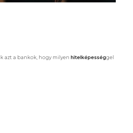
ik azt a bankok, hogy milyen
hitelképesség
gel