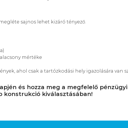
megléte sajnos lehet kizáró tényező.
a)
alacsony mértéke
nyek, ahol csak a tartózkodási hely igazolására van s
pjén és hozza meg a megfelelő pénzügyi d
b konstrukció kiválasztásában!