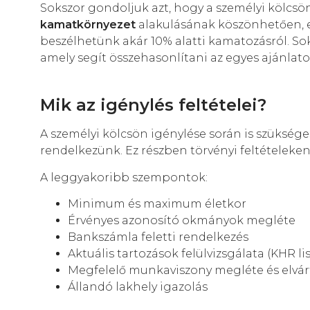
Sokszor gondoljuk azt, hogy a személyi kölcsön 
kamatkörnyezet
alakulásának köszönhetően, e
beszélhetünk akár 10% alatti kamatozásról. Sok
amely segít összehasonlítani az egyes ajánlato
Mik az igénylés feltételei?
A személyi kölcsön igénylése során is szüksé
rendelkezünk. Ez részben törvényi feltételeken
A leggyakoribb szempontok:
Minimum és maximum életkor
Érvényes azonosító okmányok megléte
Bankszámla feletti rendelkezés
Aktuális tartozások felülvizsgálata (KHR li
Megfelelő munkaviszony megléte és elvá
Állandó lakhely igazolás