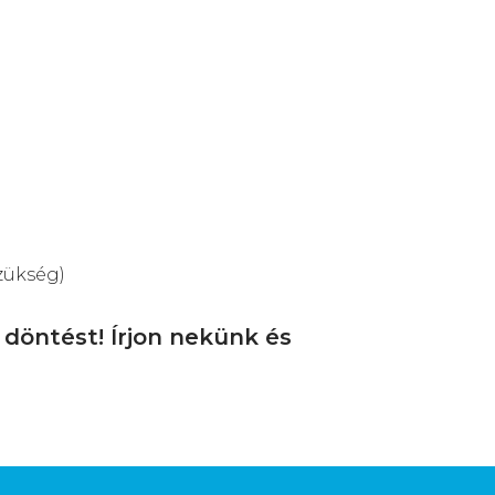
zükség)
öntést! Írjon nekünk és