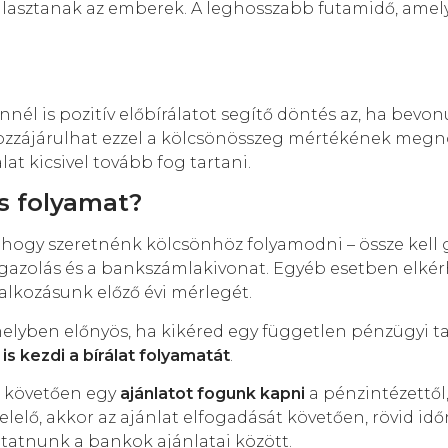
lasztanak az emberek. A leghosszabb futamidő, amely
nél is pozitív előbírálatot segítő döntés az, ha bevo
 hozzájárulhat ezzel a kölcsönösszeg mértékének meg
at kicsivel tovább fog tartani.
s folyamat?
 hogy szeretnénk kölcsönhöz folyamodni – össze kell 
gazolás és a bankszámlakivonat. Egyéb esetben elkérh
lalkozásunk előző évi mérlegét.
melyben előnyös, ha kikéred egy független pénzügyi t
s kezdi a bírálat folyamatát
.
ot követően egy
ajánlatot fogunk kapni
a pénzintézettől
lelő, akkor az ajánlat elfogadását követően, rövid id
utatnunk a bankok ajánlatai között.