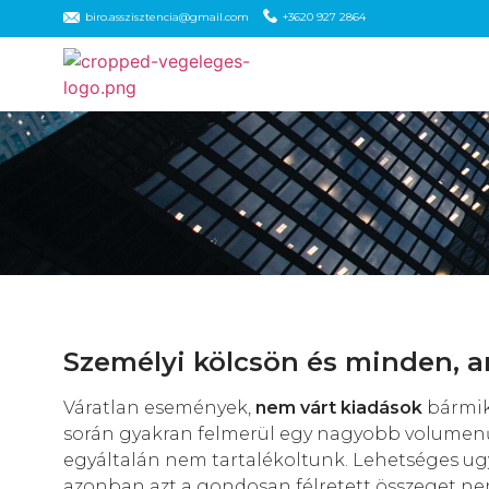
biro.asszisztencia@gmail.com
+3620 927 2864
Személyi kölcsön és minden, 
Váratlan események,
nem várt kiadások
bármik
során gyakran felmerül egy nagyobb volumenű
egyáltalán nem tartalékoltunk. Lehetséges ug
azonban azt a gondosan félretett összeget nem