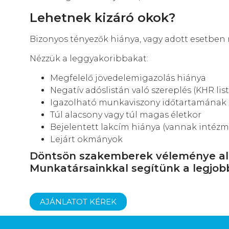
Lehetnek kizáró okok?
Bizonyos tényezők hiánya, vagy adott esetben 
Nézzük a leggyakoribbakat:
Megfelelő jövedelemigazolás hiánya
Negatív adóslistán való szereplés (KHR list
Igazolható munkaviszony időtartamának 
Túl alacsony vagy túl magas életkor
Bejelentett lakcím hiánya (vannak intézmé
Lejárt okmányok
Döntsön szakemberek véleménye ala
Munkatársainkkal segítünk a legjob
AJÁNLATOT KÉREK