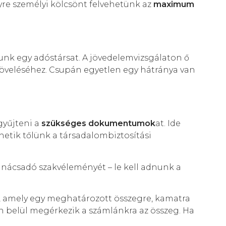
re személyi kölcsönt felvehetünk az
maximum
nunk egy adóstársat. A jövedelemvizsgálaton ő
növeléséhez. Csupán egyetlen egy hátránya van
gyűjteni a
szükséges dokumentumok
at. Ide
etik tőlünk a társadalombiztosítási
anácsadó szakvéleményét – le kell adnunk a
, amely egy meghatározott összegre, kamatra
őn belül megérkezik a számlánkra az összeg. Ha