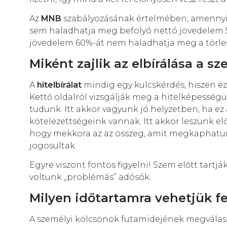
Az
MNB
szabályozásának értelmében, amennyibe
sem haladhatja meg befolyó nettó jövedelem 50
jövedelem 60%-át nem haladhatja meg a törles
Miként zajlik az elbírálása a s
A
hitelbírálat
mindig egy kulcskérdés, hiszen ez 
Kettő oldalról vizsgálják meg a hitelképessé
tudunk. Itt akkor vagyunk jó helyzetben, ha ez
kötelezettségeink vannak. Itt akkor leszünk el
hogy mekkora az az összeg, amit megkaphatunk
jogosultak.
Egyre viszont fontos figyelni! Szem előtt tartj
voltunk „problémás” adósók.
Milyen időtartamra vehetjük fe
A személyi kölcsönök futamidejének megválasz