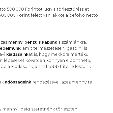
 500.000 Forintot, úgy a törlesztőrészlet
.000 Forint felett van, akkor a befolyó nettó
azaz
mennyi pénzt is kapunk
a számlánkra.
vedelmünk
, amit természetesen igazolni is
avi
kiadásaink
at is, hogy mekkora mértékű
en lépéseket követően könnyen eldönthető,
bb a kiadásunk, annál több hitelre leszünk
ink
adósságaink
rendezésével, azaz mennyire
y mennyi ideig szeretnénk törleszteni