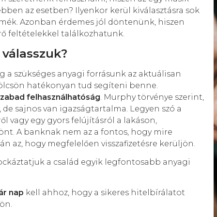
ebben az esetben? Ilyenkor kerül kiválasztásra sok
rmék. Azonban érdemes jól döntenünk, hiszen
 feltételekkel találkozhatunk.
 válasszuk?
g a szükséges anyagi forrásunk az aktuálisan
kölcsön hatékonyan tud segíteni benne.
zabad felhasználhatóság
. Murphy törvénye szerint,
t, de sajnos van igazságtartalma. Legyen szó a
ől vagy egy gyors felújításról a lakáson,
sönt. A banknak nem az a fontos, hogy mire
n az, hogy megfelelően visszafizetésre kerüljön.
ockáztatjuk a család egyik legfontosabb anyagi
ár nap
kell ahhoz, hogy a sikeres hitelbírálatot
ön.