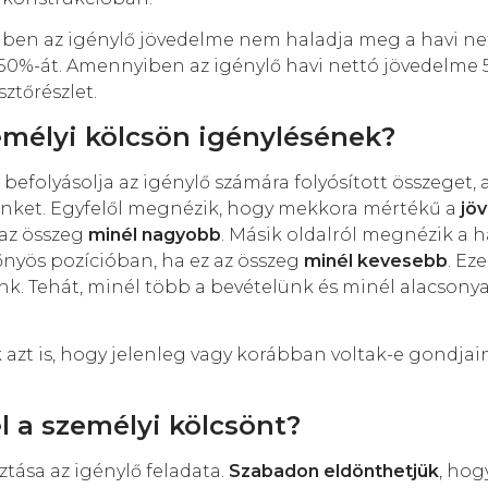
n az igénylő jövedelme nem haladja meg a havi nettó
%-át. Amennyiben az igénylő havi nettó jövedelme 500
ztőrészlet.
zemélyi kölcsön igénylésének?
befolyásolja az igénylő számára folyósított összeget, 
günket. Egyfelől megnézik, hogy mekkora mértékű a
jö
 az összeg
minél nagyobb
. Másik oldalról megnézik a h
őnyös pozícióban, ha ez az összeg
minél kevesebb
. Ez
. Tehát, minél több a bevételünk és minél alacsonya
ák azt is, hogy jelenleg vagy korábban voltak-e gondja
l a személyi kölcsönt?
tása az igénylő feladata.
Szabadon eldönthetjük
, hog