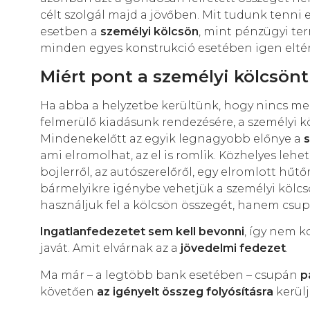
célt szolgál majd a jövőben. Mit tudunk tenni 
esetben a
személyi kölcsön
, mint pénzügyi te
minden egyes konstrukció esetében igen eltérő
Miért pont a személyi kölcsönt
Ha abba a helyzetbe kerültünk, hogy nincs me
felmerülő kiadásunk rendezésére, a személyi 
Mindenekelőtt az egyik legnagyobb előnye a
s
ami elromolhat, az el is romlik. Közhelyes lehe
bojlerről, az autószerelőről, egy elromlott hűtőr
bármelyikre igénybe vehetjük a személyi kölc
használjuk fel a kölcsön összegét, hanem csupá
Ingatlanfedezetet sem kell bevonni
, így nem k
javát. Amit elvárnak az a
jövedelmi fedezet
.
Ma már – a legtöbb bank esetében – csupán
p
követően
az igényelt összeg folyósításra
kerülj