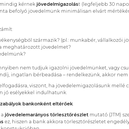
 mindig kérnek
jövedelmigazolás
t (legfeljebb 30 napo
vonta befolyó jövedelmünk minimálisan elvárt mértékér
ámít:
ékenységből származik? (pl.: munkabér, vállalkozói j
 a meghatározott jövedelmet?
vedelmünk?
nyiben nem tudjuk igazolni jövedelmünket, vagy csu
öndíj, ingatlan bérbeadása – rendelkezünk, akkor nem
fogadásra, viszont, ha jövedelemigazolásunk mellé cs
 jó esélyekkel indulhatunk.
szabályok
bankonként eltérőek
.
 a
jövedelemarányos törlesztőrészlet
mutató (JTM) sze
ás
ez, hiszen a bank akkora törlesztőrészletet engedél
 a konstrukcióban.