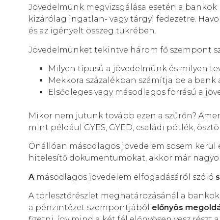
Jövedelmünk megvizsgálása esetén a bankok
kizárólag ingatlan- vagy tárgyi fedezetre. Ha
és az igényelt összeg tükrében.
Jövedelmünket tekintve három fő szempont sz
Milyen típusú a jövedelmünk és milyen tev
Mekkora százalékban számítja be a bank
Elsődleges vagy másodlagos forrású a jö
Mikor nem jutunk tovább ezen a szűrőn? Amen
mint például GYES, GYED, családi pótlék, öszt
Önállóan másodlagos jövedelem sosem kerül el
hitelesítő dokumentumokat, akkor már nagyon
A
másodlagos jövedelem elfogadásáról szóló
A törlesztőrészlet meghatározásánál a bankok
a pénzintézet szempontjából
előnyös megold
fizetni, így mind a két fél előnyösen vesz részt