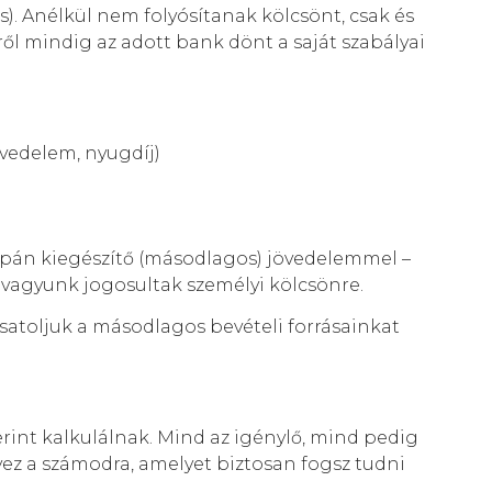
s). Anélkül nem folyósítanak kölcsönt, csak és
ől mindig az adott bank dönt a saját szabályai
övedelem, nyugdíj)
pán kiegészítő (másodlagos) jövedelemmel –
 vagyunk jogosultak személyi kölcsönre.
atoljuk a másodlagos bevételi forrásainkat
rint kalkulálnak. Mind az igénylő, mind pedig
yez a számodra, amelyet biztosan fogsz tudni