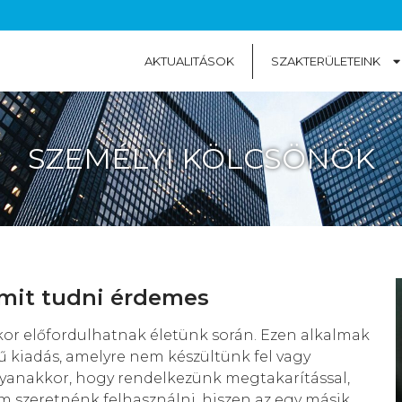
AKTUALITÁSOK
SZAKTERÜLETEINK
SZEMÉLYI KÖLCSÖNÖK
amit tudni érdemes
or előfordulhatnak életünk során. Ezen alkalmak
 kiadás, amelyre nem készültünk fel vagy
yanakkor, hogy rendelkezünk megtakarítással,
 szeretnénk felhasználni, hiszen az egy másik