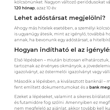
kölcsönünket. Nagyon változó periódusokat vá
120 hónap
, azaz 10 év.
Lehet adóstársat megjelölni?
Ahogy más hitelek esetében, a személyi kölcsön
is ugyanúgy átesik, mint az igénylő, továbbá
annak, ha bevonunk egy adóstársat, a hitelbírál
Hogyan indítható el az igénylé
Első lépésben – miután biztosan elhatároztuk,
tartoznak az érvényes okmányok, a jövedelemi
igazolványt, az őstermelői igazolványt vagy vál
Második a lépésben, a kiválasztott banknál – 
fent említett dokumentumokat és a
bank meg i
Ezeket a lépéseket, valamint a sikeres bírálat
és futamidőre fog szólni. Amennyiben ez megfe
nem megfelelő az ajánlat, akkor tovább kell k