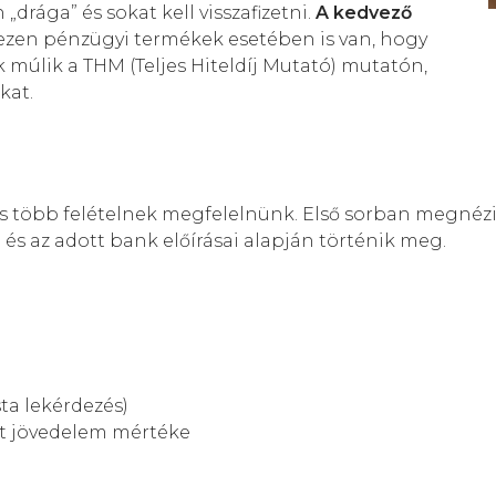
„drága” és sokat kell visszafizetni.
A kedvező
zen pénzügyi termékek esetében is van, hogy
 múlik a THM (Teljes Hiteldíj Mutató) mutatón,
kat.
ges több felételnek megfelelnünk. Első sorban megnéz
 és az adott bank előírásai alapján történik meg.
sta lekérdezés)
rt jövedelem mértéke