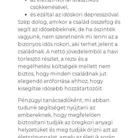
csökkenésével,
és ezáltal az időskori depresszióval.
Szép dolog, amikor a család összefog és
segít az idősebbeknek, de ha őszinték
vagyunk, nem szeretnénk mi lenni az a
bizonyos idős rokon, aki terhet jelent a
családnak. A nettó jövedelemből a havi
törlesztő részlet, a rezsi és a
megélhetési költségek mellett nem
biztos, hogy minden családnak jut
elegendő erőforrása ahhoz, hogy
kisegítse idősebb hozzátartozóit.
Pénzügyi tanácsadóként, mi abban
tudunk segítséget nyújtani az
embereknek, hogy megfelelően
biztosítani tudják az öregkori anyagi
helyzetüket és meg tudják őrizni azt az
életszínvonalat, amely az életük során