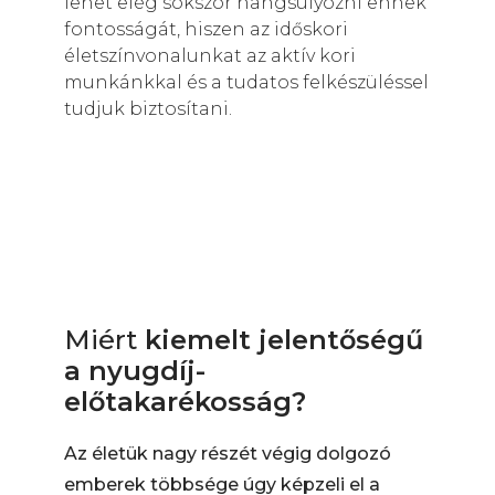
lehet elég sokszor hangsúlyozni ennek
fontosságát, hiszen az időskori
életszínvonalunkat az aktív kori
munkánkkal és a tudatos felkészüléssel
tudjuk biztosítani.
Miért
kiemelt jelentőségű
a nyugdíj-
előtakarékosság?
Az életük nagy részét végig dolgozó
emberek többsége úgy képzeli el a