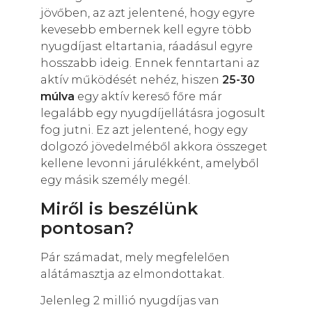
jövőben, az azt jelentené, hogy egyre
kevesebb embernek kell egyre több
nyugdíjast eltartania, ráadásul egyre
hosszabb ideig. Ennek fenntartani az
aktív működését nehéz, hiszen
25-30
múlva
egy aktív kereső főre már
legalább egy nyugdíjellátásra jogosult
fog jutni. Ez azt jelentené, hogy egy
dolgozó jövedelméből akkora összeget
kellene levonni járulékként, amelyből
egy másik személy megél.
Miről is beszélünk
pontosan?
Pár számadat, mely megfelelően
alátámasztja az elmondottakat.
Jelenleg 2 millió nyugdíjas van