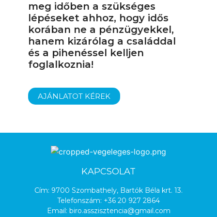
meg időben a szükséges
lépéseket ahhoz, hogy idős
korában ne a pénzügyekkel,
hanem kizárólag a családdal
és a pihenéssel kelljen
foglalkoznia!
AJÁNLATOT KÉREK
KAPCSOLAT
Cím: 9700 Szombathely, Bartók Béla krt. 13.
Telefonszám:
+36 20 927 2864
Email:
biro.asszisztencia@gmail.com