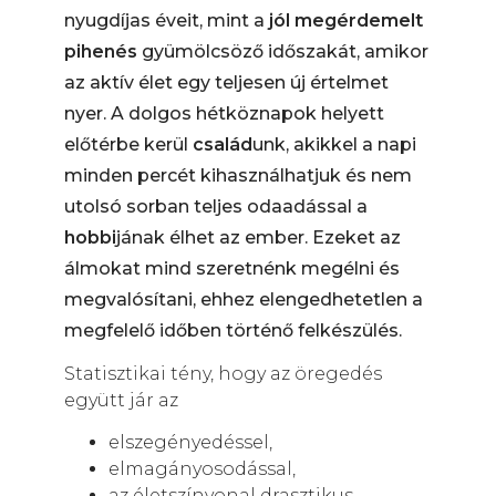
nyugdíjas éveit, mint a
jól megérdemelt
pihenés
gyümölcsöző időszakát, amikor
az aktív élet egy teljesen új értelmet
nyer. A dolgos hétköznapok helyett
előtérbe kerül
család
unk, akikkel a napi
minden percét kihasználhatjuk és nem
utolsó sorban teljes odaadással a
hobbi
jának élhet az ember. Ezeket az
álmokat mind szeretnénk megélni és
megvalósítani, ehhez elengedhetetlen a
megfelelő időben történő felkészülés.
Statisztikai tény, hogy az öregedés
együtt jár az
elszegényedéssel,
elmagányosodással,
az életszínvonal drasztikus