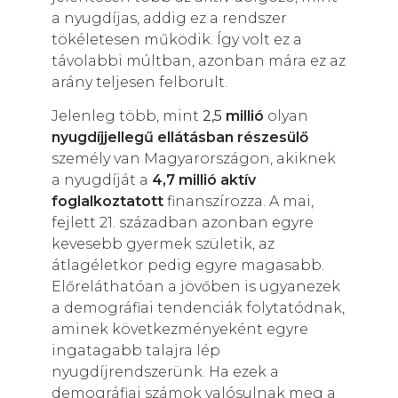
a nyugdíjas, addig ez a rendszer
tökéletesen működik. Így volt ez a
távolabbi múltban, azonban mára ez az
arány teljesen felborult.
Jelenleg több, mint
2,5
millió
olyan
nyugdíjjellegű ellátásban részesülő
személy van Magyarországon, akiknek
a nyugdíját a
4,7 millió aktív
foglalkoztatott
finanszírozza. A mai,
fejlett 21. században azonban egyre
kevesebb gyermek születik, az
átlagéletkor pedig egyre magasabb.
Előreláthatóan a jövőben is ugyanezek
a demográfiai tendenciák folytatódnak,
aminek következményeként egyre
ingatagabb talajra lép
nyugdíjrendszerünk. Ha ezek a
demográfiai számok valósulnak meg a