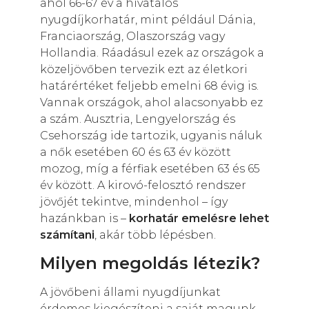
ahol 66-67 év a hivatalos
nyugdíjkorhatár, mint például Dánia,
Franciaország, Olaszország vagy
Hollandia. Ráadásul ezek az országok a
közeljövőben tervezik ezt az életkori
határértéket feljebb emelni 68 évig is.
Vannak országok, ahol alacsonyabb ez
a szám. Ausztria, Lengyelország és
Csehország ide tartozik, ugyanis náluk
a nők esetében 60 és 63 év között
mozog, míg a férfiak esetében 63 és 65
év között. A kirovó-felosztó rendszer
jövőjét tekintve, mindenhol – így
hazánkban is –
korhatár emelésre lehet
számítani
, akár több lépésben.
Milyen megoldás létezik?
A jövőbeni állami nyugdíjunkat
érdemes kiegészíteni a saját magunk