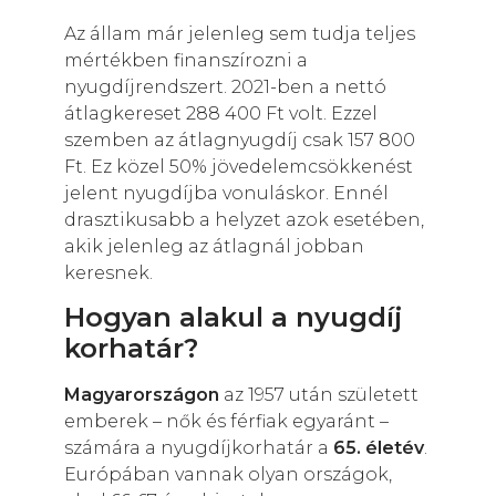
Az állam már jelenleg sem tudja teljes
mértékben finanszírozni a
nyugdíjrendszert. 2021-ben a nettó
átlagkereset 288 400 Ft volt. Ezzel
szemben az átlagnyugdíj csak 157 800
Ft. Ez közel 50% jövedelemcsökkenést
jelent nyugdíjba vonuláskor.
Ennél
drasztikusabb a helyzet azok esetében,
akik jelenleg az átlagnál jobban
keresnek.
Hogyan alakul a nyugdíj
korhatár?
Magyarországon
az 1957 után született
emberek – nők és férfiak egyaránt –
számára a nyugdíjkorhatár a
65. életév
.
Európában vannak olyan országok,