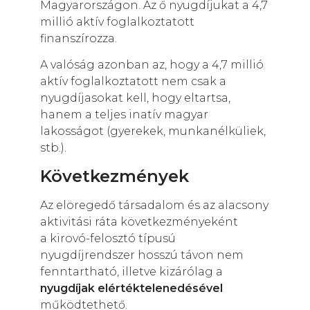
Magyarországon. Az ő nyugdíjukat a 4,7
millió aktív foglalkoztatott
finanszírozza.
A valóság azonban az, hogy a 4,7 millió
aktív foglalkoztatott nem csak a
nyugdíjasokat kell, hogy eltartsa,
hanem a teljes inatív magyar
lakosságot (gyerekek, munkanélküliek,
stb.).
Következmények
Az elöregedő társadalom és az alacsony
aktivitási ráta következményeként
a kirovó-felosztó típusú
nyugdíjrendszer hosszú távon nem
fenntartható, illetve kizárólag a
nyugdíjak elértéktelenedésével
működtethető.