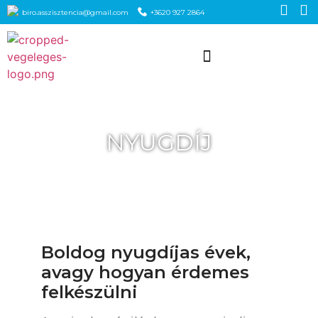
biro.asszisztencia@gmail.com
+3620 927 2864
NYUGDÍJ
Boldog nyugdíjas évek,
avagy hogyan érdemes
felkészülni