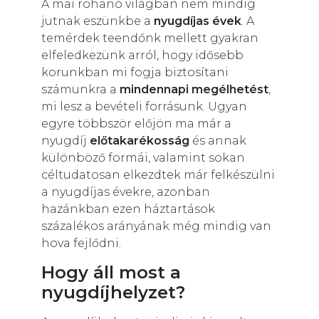
A mai rohanó világban nem mindig
jutnak eszünkbe a
nyugdíjas évek
. A
temérdek teendőnk mellett gyakran
elfeledkezünk arról, hogy idősebb
korunkban mi fogja biztosítani
számunkra a
mindennapi megélhetést
,
mi lesz a bevételi forrásunk. Ugyan
egyre többször előjön ma már a
nyugdíj
előtakarékosság
és annak
különböző formái, valamint sokan
céltudatosan elkezdtek már felkészülni
a nyugdíjas évekre, azonban
hazánkban ezen háztartások
százalékos arányának még mindig van
hova fejlődni.
Hogy áll most a
nyugdíjhelyzet?