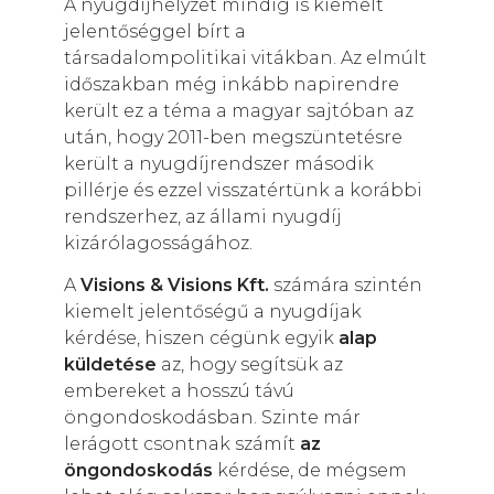
A nyugdíjhelyzet mindig is kiemelt
jelentőséggel bírt a
társadalompolitikai vitákban. Az elmúlt
időszakban még inkább napirendre
került ez a téma a magyar sajtóban az
után, hogy 2011-ben megszüntetésre
került a nyugdíjrendszer második
pillérje és ezzel visszatértünk a korábbi
rendszerhez, az állami nyugdíj
kizárólagosságához.
A
Visions & Visions Kft.
számára szintén
kiemelt jelentőségű a nyugdíjak
kérdése, hiszen cégünk egyik
alap
küldetése
az, hogy segítsük az
embereket a hosszú távú
öngondoskodásban. Szinte már
lerágott csontnak számít
az
öngondoskodás
kérdése, de mégsem