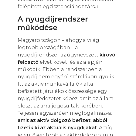
felépített egzisztenciához társul.
A nyugdíjrendszer
működése
Magyarországon – ahogy a világ
legtöbb országában – a
nyugdíjrendszer az úgynevezett
kirovó-
felosztó
elvet követi és ez alapján
működik. Ebben a rendszerben a
nyugdíj nem egyéni számlákon gyűlik.
Itt az aktív munkavállalók által
befizetett járulékok összessége egy
nyugdíjfedezetet képez, amit az állam
eloszt az arra jogosultak körében.
Teljesen egyszerűen megfogalmazva:
amit az aktív dolgozó befizet, abból
fizetik ki az aktuális nyugdíjakat
. Amíg
jelentősen több az aktív dolgozó, mint